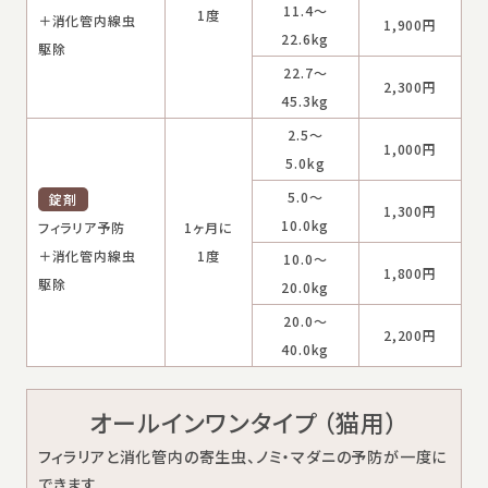
11.4～
1度
＋消化管内線虫
1,900円
22.6kg
駆除
22.7～
2,300円
45.3kg
2.5～
1,000円
5.0kg
5.0～
錠剤
1,300円
10.0kg
フィラリア予防
1ヶ月に
＋消化管内線虫
1度
10.0～
1,800円
駆除
20.0kg
20.0～
2,200円
40.0kg
オールインワンタイプ （猫用）
フィラリアと消化管内の寄生虫、ノミ・マダニの予防が一度に
できます