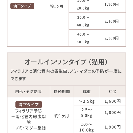
10.0～
1,900円
滴下タイプ
約1ヶ月
20.0kg
20.0～
2,100円
40.0kg
40.0～
2,300円
60.0kg
オールインワンタイプ （猫用）
フィラリアと消化管内の寄生虫、ノミ・マダニの予防が一度に
できます
剤形・予防効果
持続期間
体重
料金
～2.5kg
1,600円
滴下タイプ
2.5～
フィラリア予防
1,800円
5.0kg
約1ヶ月
＋消化管内線虫駆
除
5.0～
1,900円
＋ノミ・マダニ駆除
10.0kg