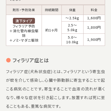
剤形・予防効果
持続期間
体重
料金
～2.5kg
1,600円
滴下タイプ
2.5～
フィラリア予防
1,800円
5.0kg
約1ヶ月
＋消化管内線虫駆
除
5.0～
1,900円
＋ノミ・マダニ駆除
10.0kg
●
フィラリア症とは
フィラリア症(犬糸状虫症)とは、フィラリアという寄生虫
が蚊を介して感染し、心臓や肺動脈に寄生することで起
こる病気のことです。寄生することで血液の流れが悪く
なり、様々な症状を引き起こします。放置すれば死に至
ることもある、重篤な病気です。