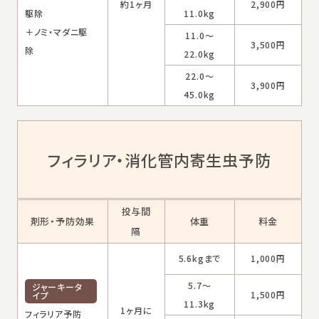
約1ヶ月
2,900円
駆除
11.0kg
＋ノミ・マダニ駆
11.0～
3,500円
除
22.0kg
22.0～
3,900円
45.0kg
フィラリア・消化管内寄生虫予防
投与間
剤形・予防効果
体重
料金
隔
5.6kgまで
1,000円
5.7～
ジャーキータ
1,500円
イプ
11.3kg
1ヶ月に
フィラリア予防