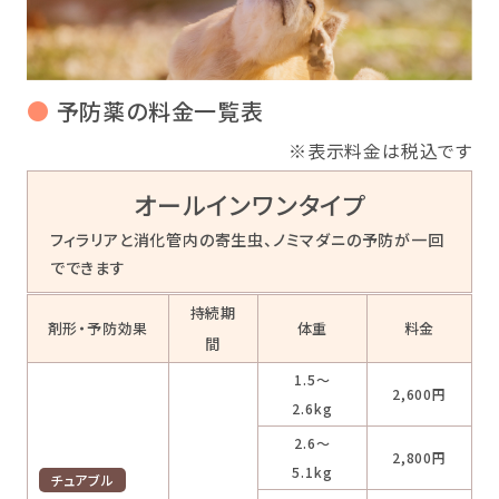
●
予防薬の料金一覧表
※表示料金は税込です
オールインワンタイプ
フィラリアと消化管内の寄生虫、ノミマダニの予防が一回
でできます
持続期
剤形・予防効果
体重
料金
間
1.5～
2,600円
2.6kg
2.6～
2,800円
5.1kg
チュアブル