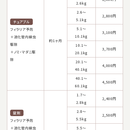
2.6kg
2.6～
2,800円
5.1kg
チュアブル
5.1～
フィラリア予防
3,100円
10.1kg
＋消化管内線虫
約1ヶ月
駆除
10.1～
3,700円
＋ノミ・マダニ駆
20.1kg
除
20.1～
4,000円
40.1kg
40.1～
4,500円
60.1kg
1.7～
2,400円
2.8kg
2.8～
錠剤
2,500円
5.5kg
フィラリア予防
＋消化管内線虫
5.5～