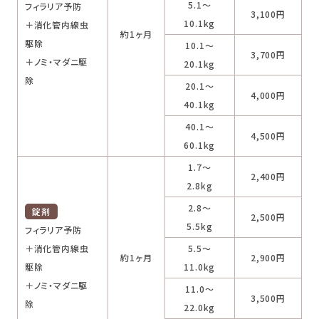
5.1～
フィラリア予防
3,100円
10.1kg
＋消化管内線虫
約1ヶ月
駆除
10.1～
3,700円
＋ノミ・マダニ駆
20.1kg
除
20.1～
4,000円
40.1kg
40.1～
4,500円
60.1kg
1.7～
2,400円
2.8kg
2.8～
錠剤
2,500円
5.5kg
フィラリア予防
＋消化管内線虫
5.5～
約1ヶ月
2,900円
駆除
11.0kg
＋ノミ・マダニ駆
11.0～
3,500円
除
22.0kg