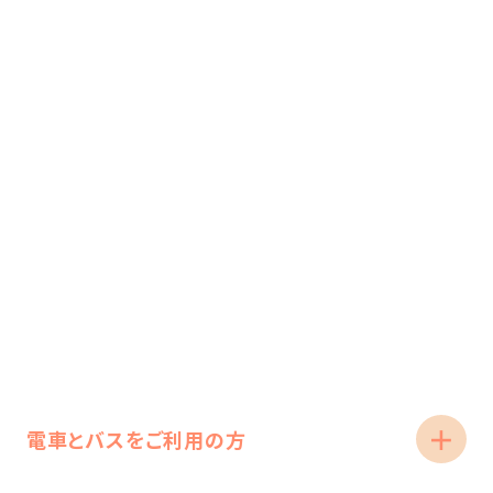
手術室
高度な医療機器を揃え、動物の状態を安全にモニタ
リングしながら手術を行います。
電車とバスをご利用の方