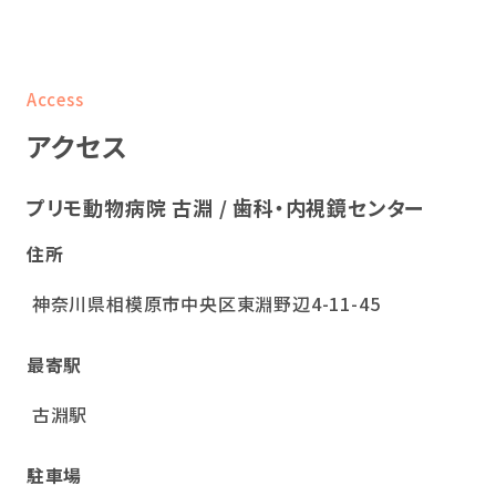
Access
アクセス
プリモ動物病院 古淵 / 歯科・内視鏡センター
住所
神奈川県相模原市中央区東淵野辺4-11-45
最寄駅
診察室
モニターが設置された広い診察室で、獣医師による
古淵駅
診察を行います。
駐車場