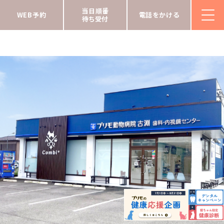
当日順番
こちらは古淵駅近くの
WEB予約
電話をかける
待ち受付
プリモ動物病院です
“健康”と“美しさ”
どちらも叶える
特別なトリミングサロン