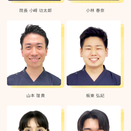
院長 小﨑 功太郎
小林 春奈
山本 理貴
板東 弘記