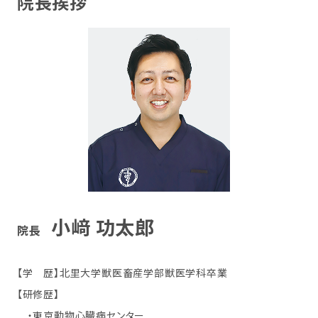
院長挨拶
小﨑 功太郎
院長
【学 歴】北里大学獣医畜産学部獣医学科卒業
【研修歴】
・東京動物心臓病センター