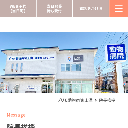
WEB予約
当日順番
電話をかける
(当日可)
待ち受付
プリモ動物病院 上溝
院長挨拶
Message
院長挨拶